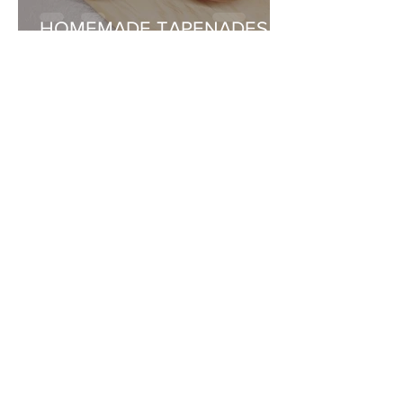
HOMEMADE TAPENADES
maisonmadelise
21 dec 2020
2 minuten om te lezen
Kerstige tomatentaart
maisonmadelise