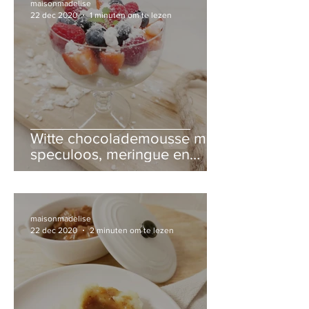
maisonmadelise
22 dec 2020
1 minuten om te lezen
Witte chocolademousse met
speculoos, meringue en
rood fruit
maisonmadelise
22 dec 2020
2 minuten om te lezen