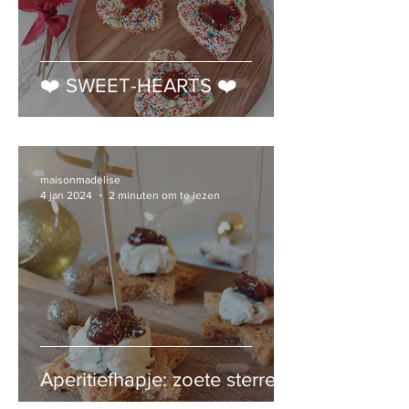
❤️ SWEET-HEARTS ❤️
maisonmadelise
4 jan 2024
2 minuten om te lezen
Aperitiefhapje: zoete sterren