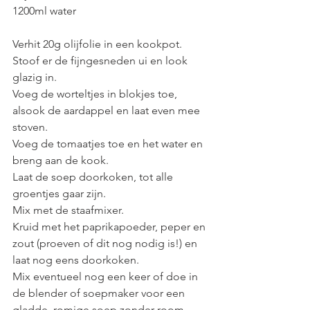
1200ml water
Verhit 20g olijfolie in een kookpot.
Stoof er de fijngesneden ui en look 
glazig in. 
Voeg de worteltjes in blokjes toe, 
alsook de aardappel en laat even mee 
stoven. 
Voeg de tomaatjes toe en het water en 
breng aan de kook.
Laat de soep doorkoken, tot alle 
groentjes gaar zijn.
Mix met de staafmixer.
Kruid met het paprikapoeder, peper en 
zout (proeven of dit nog nodig is!) en 
laat nog eens doorkoken.
Mix eventueel nog een keer of doe in 
de blender of soepmaker voor een 
gladde, romige soep zonder room.