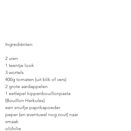
Ingrediënten:
2 uien
1 teentje look
3 wortels
400g tomaten (uit blik of vers)
2 grote aardappelen
1 eetlepel kippenbouillonpasta 
(Bouillon Herkules)
een snuifje paprikapoeder
peper (en eventueel nog zout) naar 
smaak
olijfolie