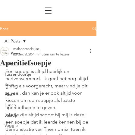
Post
All Posts
maisonmadelise
All Posts
22 dec 2020
1 minuten om te lezen
Aperitiefsoepje
Ontbijt
Een soepje is altijd heerlijk en 
Tussendoortje
hartverwarmend.  Ik geef het nog altijd 
Soep
graag als voorgerecht, maar vind je dit 
te veel, dan kan je er ook altijd voor 
Pasta
kiezen om een soepje als laatste 
Lunch
aperitiefhapje te geven. 
Eentje die altijd scoort bij mij is deze: 
Salade
een soepje dat ik leerde kennen bij de 
Veggie
demonstratie van Thermomix, toen ik 