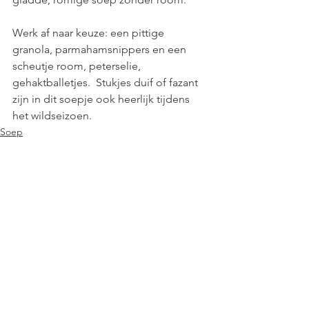
Werk af naar keuze: een pittige 
granola, parmahamsnippers en een 
scheutje room, peterselie, 
gehaktballetjes.  Stukjes duif of fazant 
zijn in dit soepje ook heerlijk tijdens 
het wildseizoen.
Soep
Aperitiefhapjes
Feestjes
Alles weergeven
Recente blogposts