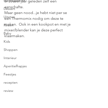
Hoofdgerecht
er zoveel jaar geleden zelf een 
aanschafte.  
Dessert
Maar geen nood...je hebt niet per se 
Uiteten
een Thermomix nodig om deze te 
maken.  Ook in een kookpot en met je 
Reizen
mixer/blender kan je deze perfect 
Baby
klaarmaken.
Kids
Shoppen
Interieur
Aperitiefhapjes
Feestjes
recepten
review